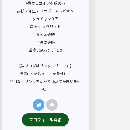
4歳からゴルフを始める
高校２年生でクラブチャンピオン
クラチャン３回
県アマ メダリスト
東医体優勝
全医体優勝
最高JGAハンデ+1.0
【当ブログはリンクフリーです】
記事URLを貼ることを条件に、
許可なくリンクを貼って頂いてかまいませ
ん。
プロフィール詳細