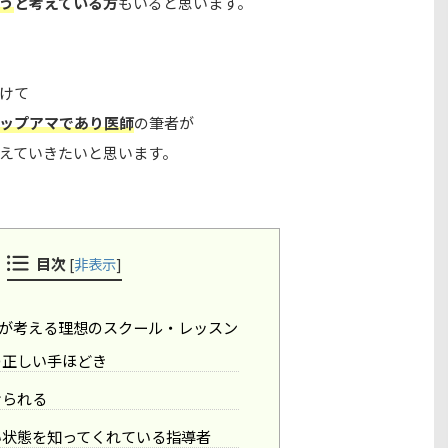
う
と考えている方
もいると思います。
けて
ップアマ
であり
医師
の筆者が
えていきたいと思います。
目次
[
非表示
]
が考える理想のスクール・レッスン
の正しい手ほどき
けられる
い状態を知ってくれている指導者