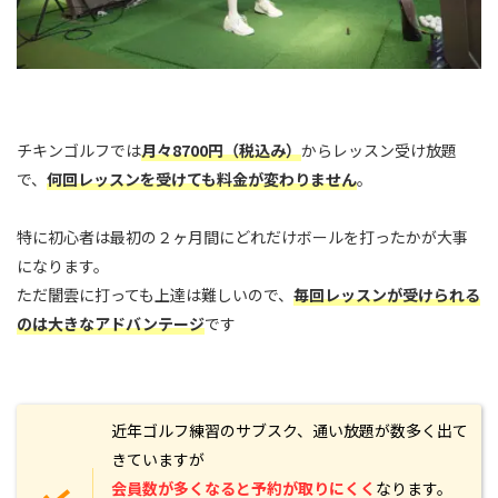
チキンゴルフでは
月々8700円（税込み）
からレッスン受け放題
で、
何回レッスンを受けても料金が変わりません
。
特に初心者は最初の２ヶ月間にどれだけボールを打ったかが大事
になります。
ただ闇雲に打っても上達は難しいので、
毎回レッスンが受けられる
のは大きなアドバンテージ
です
近年ゴルフ練習のサブスク、通い放題が数多く出て
きていますが
会員数が多くなると予約が取りにくく
なります。