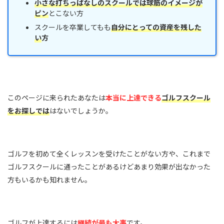
小さな打ちっぱなしのスクール
では球筋のイメージが
ピン
とこない方
スクールを卒業してもも
自分にとっての
資産を残した
い
方
このページに来られたあなたは
本当に上達できる
ゴルフスクール
をお探しでは
はないでしょうか。
ゴルフを初めて全くレッスンを受けたことがない方や、これまで
ゴルフスクールに通ったことがあるけどあまり効果が出なかった
方もいるかも知れません。
ゴルフが上達するには
継続が最も大事
です。