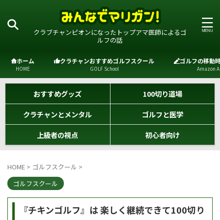
クラブチャンピオンになったトップアマ医師によるゴ
ルフの話
ホーム
クラチャンおすすめゴルフスクール
ゴルフの移動
HOME
GOLF School
Amazon A
おすすめグッズ
100切り道場
クラチャンとメンタル
ゴルフと医学
上級者の視点
初心者向け
HOME
>
ゴルフスクール
>
ゴルフスクール
『チキンゴルフ』は 楽しく継続できて100切り