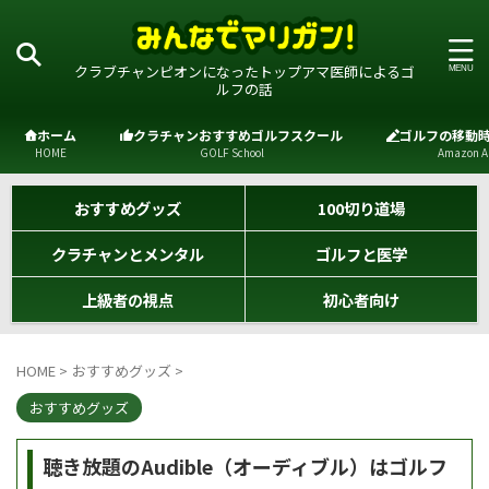
クラブチャンピオンになったトップアマ医師によるゴ
ルフの話
ホーム
クラチャンおすすめゴルフスクール
ゴルフの移動
HOME
GOLF School
Amazon A
おすすめグッズ
100切り道場
クラチャンとメンタル
ゴルフと医学
上級者の視点
初心者向け
HOME
>
おすすめグッズ
>
おすすめグッズ
聴き放題のAudible（オーディブル）はゴルフ