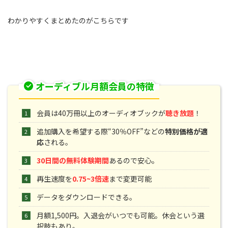
わかりやすくまとめたのがこちらです
オーディブル月額会員の特徴
会員は40万冊以上のオーディオブックが
聴き放題
！
追加購入を希望する際“30％OFF”などの
特別価格が適
応
される。
30日間の無料体験期間
あるので安心。
再生速度を
0.75~3倍速
まで変更可能
データをダウンロードできる。
月額1,500円。入退会がいつでも可能。休会という選
択肢もあり。