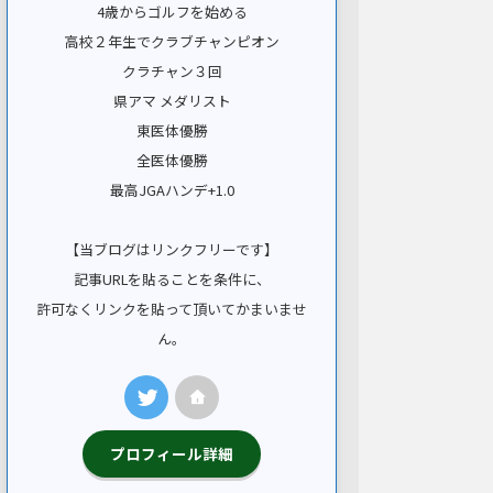
4歳からゴルフを始める
高校２年生でクラブチャンピオン
クラチャン３回
県アマ メダリスト
東医体優勝
全医体優勝
最高JGAハンデ+1.0
【当ブログはリンクフリーです】
記事URLを貼ることを条件に、
許可なくリンクを貼って頂いてかまいませ
ん。
プロフィール詳細