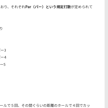
ており、それぞれ
Par（パー）という規定打数
が定めら
れて
り
パー3
パー4
ー5
ールで５回
、
その間ぐらいの距離のホールで４回
でカッ